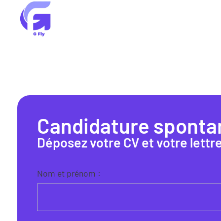
G Fly
Visez les sommets
Candidature sponta
Déposez votre CV et votre lettr
Nom et prénom :